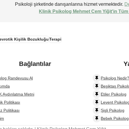
Psikoloji şirketinde danışanlarına hizmet vermektedir.
De
Klinik Psikolog Mehmet Cem Yiğit'in Tüm 
evrotik Kişilik Bozukluğu
Terapi
Bağlantılar
Y
olog Randevusu Al
Psikolog Nedir?
kımda
Beşiktaş Psikol
 Aydınlatma Metni
Etiler Psikolog
lik Politikası
Levent Psikolo
z Politikası
Şişli Psikolog
şim
Bebek Psikolog