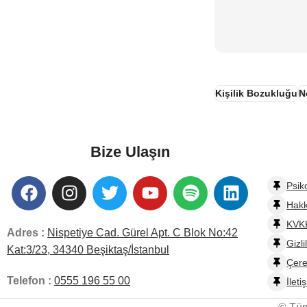
Kişilik Bozukluğu
N
Bize Ulaşın
Psik
Hak
KVKK
Adres :
Nispetiye Cad. Gürel Apt. C Blok No:42
Gizli
Kat:3/23, 34340 Beşiktaş/İstanbul
Çere
Telefon :
0555 196 55 00
İleti