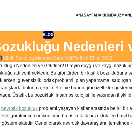
ANASAYFA
HAKKIMDA
UZMANL
BLOG
Bozukluğu Nedenleri ve
Klinik Psikolog Mehmet Cem Yiğit
Tarih: 8 Ekim 2023
zukluğu Nedenleri ve Belirtileri! Bireyin duygu ve kaygı bozuklu
ukluğu adı verilmektedir. Bu gibi türden bir kişilik bozukluğuna s
klerken, güvensizlik, odak problemi, plan yapamama, saldırgan 
anışlarda bulunma, kin, nefret ve bunun gibi özellikler gösterme
dır. Üstelik bu bozukluk, insan psikolojisi ile yakından ilişkilidi
e
nevrotik bozukluk
problemi yaşayan kişiler arasında belirli b
te görülmesi mümkün olan bu psikolojik bozukluk, en basit haliy
 göstermektedir. Genel olarak nevrotik davranışların temelinde 