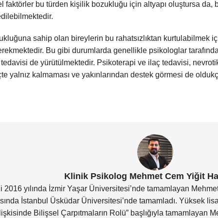
el faktörler bu türden kişilik bozukluğu için altyapı oluştursa da
edilebilmektedir.
zukluğuna sahip olan bireylerin bu rahatsızlıktan kurtulabilmek iç
ekmektedir. Bu gibi durumlarda genellikle psikologlar tarafından
tedavisi de yürütülmektedir. Psikoterapi ve ilaç tedavisi, nevroti
çte yalnız kalmaması ve yakınlarından destek görmesi de oldukç
Klinik Psikolog Mehmet Cem Yiğit H
ni 2016 yılında İzmir Yaşar Üniversitesi’nde tamamlayan Mehmet
rasında İstanbul Üsküdar Üniversitesi’nde tamamladı. Yüksek lisa
 İlişkisinde Bilişsel Çarpıtmaların Rolü” başlığıyla tamamlaya