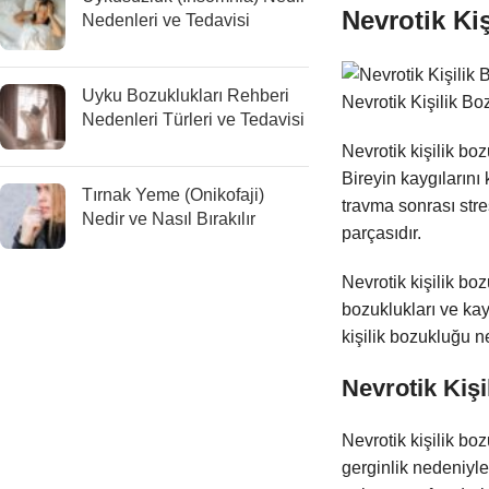
Nevrotik Ki
Nedenleri ve Tedavisi
Uyku Bozuklukları Rehberi
Nevrotik Kişilik B
Nedenleri Türleri ve Tedavisi
Nevrotik kişilik bo
Bireyin kaygılarını
Tırnak Yeme (Onikofaji)
travma sonrası str
Nedir ve Nasıl Bırakılır
parçasıdır.
Nevrotik kişilik b
bozuklukları ve kay
kişilik bozukluğu n
Nevrotik Kişi
Nevrotik kişilik bo
gerginlik nedeniyl