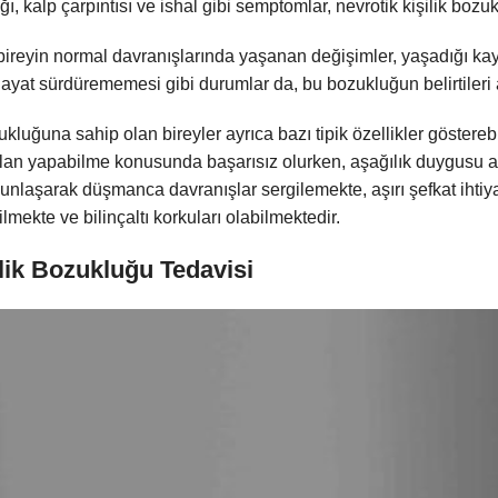
ğı, kalp çarpıntısı ve ishal gibi semptomlar, nevrotik kişilik bozuk
ireyin normal davranışlarında yaşanan değişimler, yaşadığı kayg
hayat sürdürememesi gibi durumlar da, bu bozukluğun belirtileri 
ukluğuna sahip olan bireyler ayrıca bazı tipik özellikler göstereb
lan yapabilme konusunda başarısız olurken, aşağılık duygusu al
ğunlaşarak düşmanca davranışlar sergilemekte, aşırı şefkat ihti
lmekte ve bilinçaltı korkuları olabilmektedir.
lik Bozukluğu Tedavisi