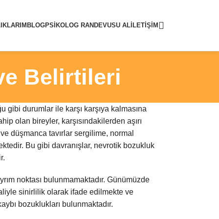
IKLARIM
BLOG
PSIKOLOG RANDEVUSU AL
İLETIŞIM
 Belirtileri
ğu gibi durumlar ile karşı karşıya kalmasına
ahip olan bireyler, karşısındakilerden aşırı
ve düşmanca tavırlar sergilime, normal
ktedir. Bu gibi davranışlar, nevrotik bozukluk
r.
ir ayrım noktası bulunmamaktadır. Günümüzde
le sinirlilik olarak ifade edilmekte ve
kaybı bozuklukları bulunmaktadır.