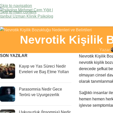
Skip to navigation
Skip to main content
Nevrotik Kişilik 
Yazar:
SON YAZILAR
Nevrotik Kişilik Bo
nevrotik kişilik boz
Kayıp ve Yas Süreci Nedir
derecede şefkat be
Evreleri ve Baş Etme Yolları
olmayan cinsel davr
olarak tanımlanmakta
Parasomnia Nedir Gece
Sağlıklı insanlar il
Terörü ve Uyurgezerlik
hemen hemen herkes
işlevse semptomlar
Uykusuzluk (İnsomnia) Nedir