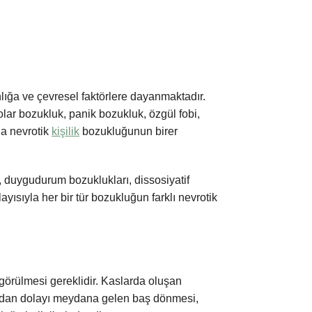
nlığa ve çevresel faktörlere dayanmaktadır.
olar bozukluk, panik bozukluk, özgül fobi,
da nevrotik
kişilik
bozukluğunun birer
 duygudurum bozuklukları, dissosiyatif
yısıyla her bir tür bozukluğun farklı nevrotik
 görülmesi gereklidir. Kaslarda oluşan
sından dolayı meydana gelen baş dönmesi,