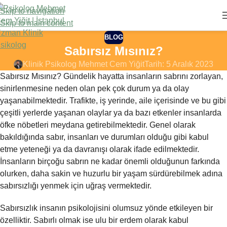
Skip to navigation
Skip to main content
BLOG
Sabırsız Mısınız?
Klinik Psikolog Mehmet Cem Yiğit
Tarih: 5 Aralık 2023
Sabırsız Mısınız? Gündelik hayatta insanların sabrını zorlayan,
sinirlenmesine neden olan pek çok durum ya da olay
yaşanabilmektedir. Trafikte, iş yerinde, aile içerisinde ve bu gibi
çeşitli yerlerde yaşanan olaylar ya da bazı etkenler insanlarda
öfke nöbetleri meydana getirebilmektedir. Genel olarak
bakıldığında sabır, insanları ve durumları olduğu gibi kabul
etme yeteneği ya da davranışı olarak ifade edilmektedir.
İnsanların birçoğu sabrın ne kadar önemli olduğunun farkında
olurken, daha sakin ve huzurlu bir yaşam sürdürebilmek adına
sabırsızlığı yenmek için uğraş vermektedir.
Sabırsızlık insanın psikolojisini olumsuz yönde etkileyen bir
özelliktir. Sabırlı olmak ise ulu bir erdem olarak kabul