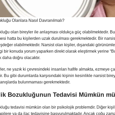
zukluğu Olanlara Nasıl Davranılmalı?
ukluğu olan bireyler ile anlaşması oldukça güç olabilmektedir. Bu 
esi hatta bu kişilerden uzak durulması gerekmektedir. Bir narsi
şdeğer olabilmektedir. Narsist olan kişiler, dışarıdaki görünümle
gi bir konuda yorum yaparken direkt olarak eleştirmek yerine “
 daha doğru olacaktır.
yler, ne yazık ki çevresindeki insanları hafife almakta, ezmeye ç
r. Bu gibi durumlarda karşısındaki kişinin kesinlikle narsist bi
ranışlarda bulunmaması gerekmektedir.
şilik Bozukluğunun Tedavisi Mümkün m
ukluğu tedavisi mümkün olan bir psikolojik problemdir. Diğer kişi
pilere ya da ilaç tedavisine başvurulmaktadır. Ancak çoğu zaman