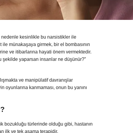
nedenle kesinlikle bu narsistikler ile
st ile münakaşaya girmek, bir el bombasının
rine ve itibarlarına hayati önem vermektedir.
Bu şekilde yaparsan insanlar ne düşünür?”
alışmakta ve manipülatif davranışlar
reyin oyunlarına kanmaması, onun bu yanını
ü?
lik bozukluğu türlerinde olduğu gibi, hastanın
 ilk ve tek aşama terapidir.