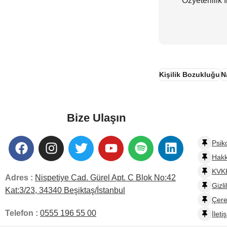
Özyeterlilik
Kişilik Bozukluğu
N
Bize Ulaşın
Psik
Hak
KVKK
Adres :
Nispetiye Cad. Gürel Apt. C Blok No:42
Gizli
Kat:3/23, 34340 Beşiktaş/İstanbul
Çere
Telefon :
0555 196 55 00
İleti