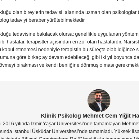
ukluğu olan bireylerin tedavisi, alanında uzman olan psikologlar
kolog tedaviyi beraber yürütebilmektedir.
ukluğu tedavisine bakılacak olursa; genellikle uygulanan yöntem
ibi hastalar, terapistler açısından en zor olan hastalardır. Narsis
ı kabul etmemesi nedeniyle terapistin bu süreçte olabildiğince 
rumuna göre birkaç ay devam edebileceği gibi iki yıl boyunca da
 övmeyi bırakması ve kendi benliğine dönmüş olması gerekmekte
Klinik Psikolog Mehmet Cem Yiğit H
ni 2016 yılında İzmir Yaşar Üniversitesi’nde tamamlayan Mehmet
rasında İstanbul Üsküdar Üniversitesi’nde tamamladı. Yüksek lisa