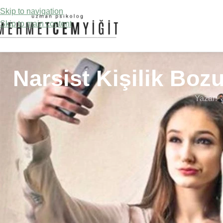
Skip to navigation
Skip to main content
Narsist Kişilik Boz
Yazar:
SON YAZILAR
Narsist Kişilik Boz
türden bir psikolo
Kayıp ve Yas Süreci Nedir
hayranlık duymakta
Evreleri ve Baş Etme Yolları
Narsist kişilik bozu
döneminde yaşamış 
Parasomnia Nedir Gece
ilişkileri kötü olan
Terörü ve Uyurgezerlik
olabilmektedir.
Narsist Kiş
Uykusuzluk (İnsomnia) Nedir