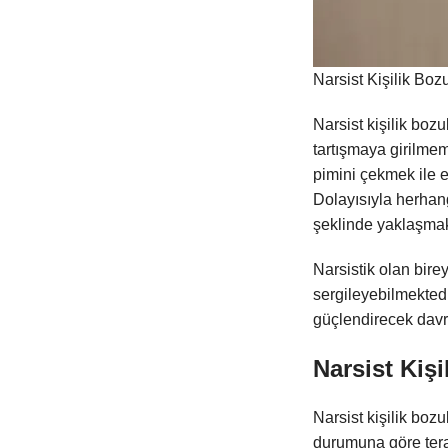
Narsist Kişilik Bo
Narsist kişilik boz
tartışmaya girilmem
pimini çekmek ile e
Dolayısıyla herhan
şeklinde yaklaşmak
Narsistik olan bire
sergileyebilmektedi
güçlendirecek dav
Narsist Ki
Narsist kişilik boz
durumuna göre tera