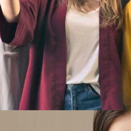
ergilemiş oldukları davranışlar ile kendilerini belli etmektedir. Örn
kişiler sanki dünya kendileri için yaratılmış gibi davranmakta,
da saygı göstermemektedir. Çalışkan olan
narsist
kişiler, bu çal
irtilerine bakılacak olursa; bu türden bir kişilik bozukluğu olan
aşaramadığını başaracak türden sanat eserleri inşa etmekte ve
yandan yakınında bulunan insanlara yüksekten bakan narsistler, 
ar sergileyebilmektedir.
ilik Bozukluğu Olanlara Nasıl Yaklaşılma