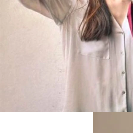
Nedenleri ve Tedavisi
Narsistik kişiler, s
seviyelerdedir. Bu 
Uyku Bozuklukları Rehberi
kimseye değer ya 
Nedenleri Türleri ve Tedavisi
isteğine borçludur.
Diğer narsistik bel
Tırnak Yeme (Onikofaji)
şekilde kimsenin b
Nedir ve Nasıl Bırakılır
yaşamaktadır. Öte 
duygusuz davranışl
Narsist Kiş