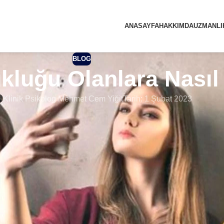
ANASAYFA
HAKKIMDA
UZMANLI
BLOG
ukluğu Olanlara Nasıl
Klinik Psikolog Mehmet Cem Yiğit
Tarih: 1 Şubat 2023
ukluğu Olanlara Nasıl Davranılmalı? Günümüzde en sık rastlanan 
jik bozukluğa sahip olan bireyler, etrafındakilerin duygu ve dü
, devamlı olarak kendisini ön plana çıkarmakta ve empati duy
kluğu olan bireylere narsist ya da narsistik adı verilmektedir. Na
olduğu olaylara, durumlara ve psikolojiye dayanmaktadır. Ailes
, cinsel istismara uğrayan ya da çeşitli travmalar yaşayan çocukla
ilik Bozukluğu Olanlar Nasıl Davranış Se