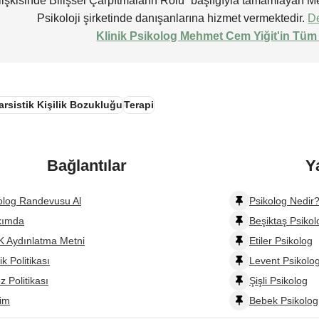
 İlişkisinde Bilişsel Çarpıtmaların Rolü” başlığıyla tamamlaya
Psikoloji şirketinde danışanlarına hizmet vermektedir.
De
Klinik Psikolog Mehmet Cem Yiğit'in Tüm 
arsistik Kişilik Bozukluğu
Terapi
Bağlantılar
Y
olog Randevusu Al
Psikolog Nedir?
kımda
Beşiktaş Psikol
 Aydınlatma Metni
Etiler Psikolog
lik Politikası
Levent Psikolo
z Politikası
Şişli Psikolog
şim
Bebek Psikolog