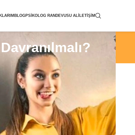
KLARIM
BLOG
PSIKOLOG RANDEVUSU AL
İLETIŞIM
 Davranılmalı?
kişilik bozukluğu türlerinden biridir. Bu
şüncelerini önemsememekte, kendine büyük
gusundan yoksun olmaktadır.
rsistik nedenleri, genellikle bireyin çocukluk
inde narsist bir birey olan, anne – baba
r, ileriki yaşamlarında birer potansiyel narsist
rgilerler?