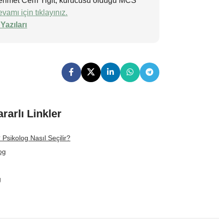
n Mehmet Cem Yiğit, kurucusu olduğu MCS
vamı için tıklayınız.
Yazıları
ararlı Linkler
 Psikolog Nasıl Seçilir?
og
g