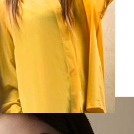
eğin; narsist olan kişilerin egoları en üst
 ben merkezci olmakta ve kendisinden başka
ışkanlıklarını devamlı olarak övgü toplama
 bireyler çoğu zaman sanata yönelmektedir. Bu
 başarı duygusunu en üst seviyelerde
üst safhada bencil, vefasız ve hatta bazen
lı?