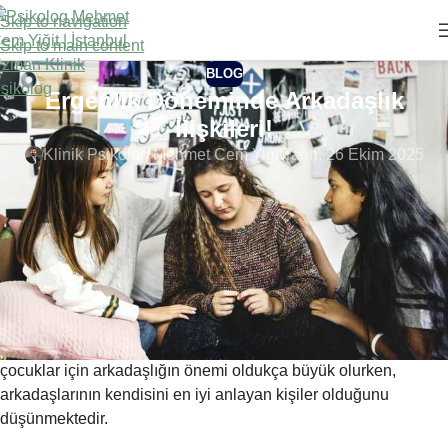
Skip to navigation
Skip to main content
BLOG
Ergenlik Döneminde Arkadaşlık
İlişkileri!
Klinik Psikolog Mehmet Cem Yiğit
Tarih: 26 Ekim 2025
Ergenlik dönemi, bireylerin yaşamındaki en zor süreçlerden
biridir. Hem kendisi, hem de ailesi açısından zorlayan bu
dönemde, anne ve babalar çocuklarına iyi bir örnek olması
gerekirken, devamlı olarak çatışmalar yaşadıkları insanlar
haline dönüşmektedir. Bu gibi durumlarda ergenler kendilerine
farklı örnek arayışlarına girmekte ve arkadaş ilişkileri
kurmaktadır. Ergenlik döneminde arkadaşlık ilişkileri daha
erken yaşlarda başlangıç göstermektedir. Bu dönemde olan
çocuklar için arkadaşlığın önemi oldukça büyük olurken,
arkadaşlarının kendisini en iyi anlayan kişiler olduğunu
düşünmektedir.