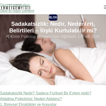
Skip to navigation
Skip to main content
BLOG
Sadakatsizlik: Nedir, Nedenleri,
Belirtileri – İlişki Kurtulabilir mi?
Klinik Psikolog Mehmet Cem Yiğit
Tarih: 1 Aralık 2025
İlişkiler, iki insan arasında kurulan güvenli bir bağ üzerine inşa
edilir. Ancak bazen, beklemediğimiz bir anda bu bağ
sarsılabilir. Sadakatsizlik veya daha yaygın tabiriyle aldatma;
maruz kalan kişi için bir “kalp depremi” gibidir. İnandığınız
gerçeklerin, anıların ve gelecek hayallerinin bir anda
bulanıklaşmasıdır.
İçindekiler
Sadakatsizlik Nedir? Sadece Fiziksel Bir Eylem midir?
Aldatma Psikolojisi: Neden Aldatırız?
1. Bireysel Eksiklikler ve Arayışlar