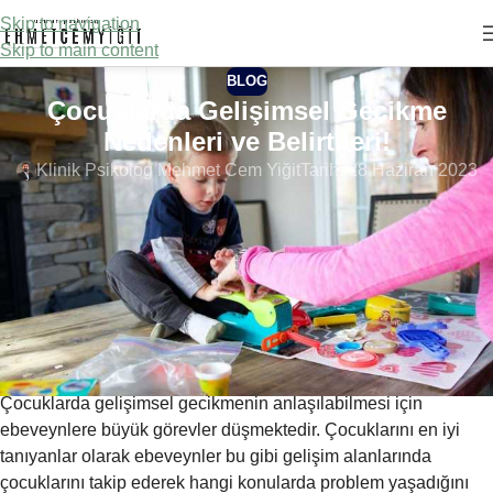
Skip to navigation
Skip to main content
BLOG
Çocuklarda Gelişimsel Gecikme
Nedenleri ve Belirtileri!
Klinik Psikolog Mehmet Cem Yiğit
Tarih: 28 Haziran 2023
Çocuklarda gelişimsel gecikme, adından da anlaşılacağı üzere
ince ve kaba motor gelişimi, öz bakım becerileri, sosyal ve
duygusal beceriler, konuşma ve dil becerileri ile bilişsel
beceriler konusunda yaşıtlarına kıyasla daha zayıf ve geriden
geliyor olması şeklinde ifade edilmektedir. Çocuklar için önemli
bir problem olan bu gelişimsel gecikme mutlaka tedavi
gerektiren bir durumdur.
Çocuklarda gelişimsel gecikmenin anlaşılabilmesi için
ebeveynlere büyük görevler düşmektedir. Çocuklarını en iyi
tanıyanlar olarak ebeveynler bu gibi gelişim alanlarında
çocuklarını takip ederek hangi konularda problem yaşadığını