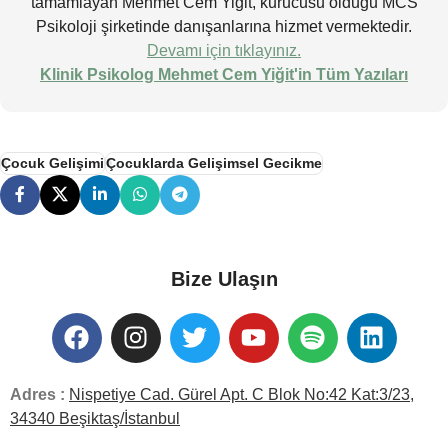
tamamlayan Mehmet Cem Yiğit, kurucusu olduğu MCS
Psikoloji şirketinde danışanlarına hizmet vermektedir.
Devamı için tıklayınız.
Klinik Psikolog Mehmet Cem Yiğit'in Tüm Yazıları
Çocuk Gelişimi
Çocuklarda Gelişimsel Gecikme
Bize Ulaşın
Adres :
Nispetiye Cad. Gürel Apt. C Blok No:42 Kat:3/23,
34340 Beşiktaş/İstanbul