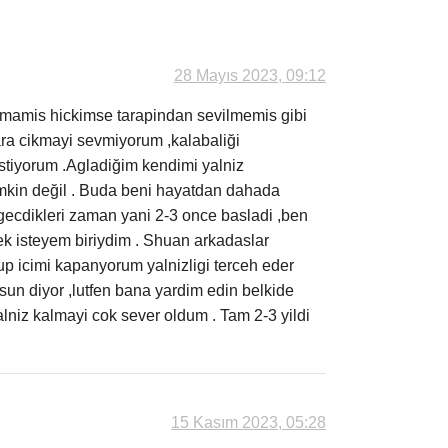
28 Mayıs 2023, 09:12
almamis hickimse tarapindan sevilmemis gibi
ra cikmayi sevmiyorum ,kalabaliği
tiyorum .Agladiğim kendimi yalniz
mkin değil . Buda beni hayatdan dahada
ecdikleri zaman yani 2-3 once basladi ,ben
k isteyem biriydim . Shuan arkadaslar
p icimi kapanyorum yalnizligi terceh eder
un diyor ,lutfen bana yardim edin belkide
alniz kalmayi cok sever oldum . Tam 2-3 yildi
15 Kasım 2023, 05:28