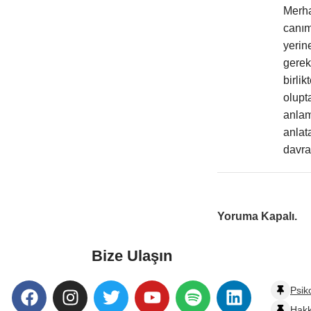
Merha
canım
yerin
gerek
birli
olupt
anlam
anlat
davra
Yoruma Kapalı.
Bize Ulaşın
Psik
Hak