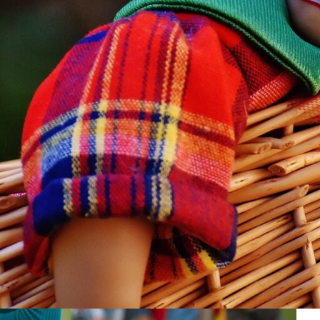
dir. Bunun yanında, tam tersi şekilde düşünüldüğünde, değersiz
eye de sebep olabilmektedir. Yani her bir duygu durumu bu aşam
 Duygusu Kendini Ne Şekilde Gösterir?