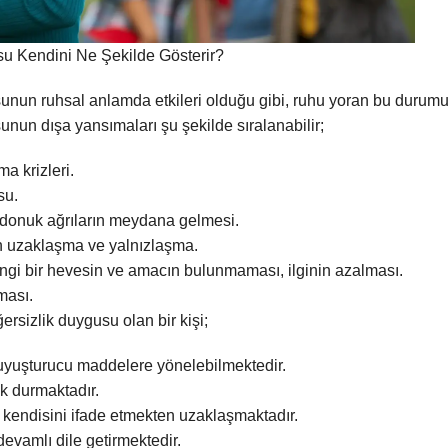
u Kendini Ne Şekilde Gösterir?
unun ruhsal anlamda etkileri olduğu gibi, ruhu yoran bu durumun 
nun dışa yansımaları şu şekilde sıralanabilir;
a krizleri.
su.
e donuk ağrıların meydana gelmesi.
n uzaklaşma ve yalnızlaşma.
gi bir hevesin ve amacın bulunmaması, ilginin azalması.
ması.
rsizlik duygusu olan bir kişi;
 uyuşturucu maddelere yönelebilmektedir.
zak durmaktadır.
endisini ifade etmekten uzaklaşmaktadır.
devamlı dile getirmektedir.