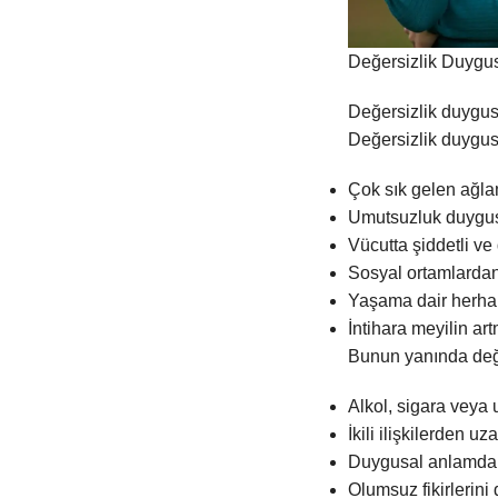
Değersizlik Duygus
Değersizlik duygus
Değersizlik duygusu
Çok sık gelen ağlam
Umutsuzluk duygu
Vücutta şiddetli v
Sosyal ortamlarda
Yaşama dair herhan
İntihara meyilin art
Bunun yanında değe
Alkol, sigara veya
İkili ilişkilerden u
Duygusal anlamda k
Olumsuz fikirlerini 