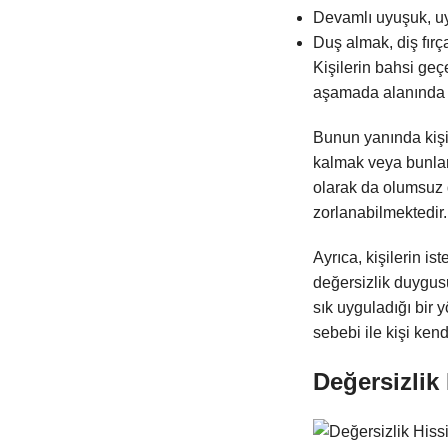
Devamlı uyuşuk, uy
Duş almak, diş fırç
Kişilerin bahsi geç
aşamada alanında u
Bunun yanında kişil
kalmak veya bunlar
olarak da olumsuz d
zorlanabilmektedir.
Ayrıca, kişilerin is
değersizlik duygusu
sık uyguladığı bir
sebebi ile kişi ken
Değersizlik 