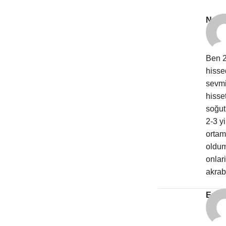
Nazli
Ben 2
hisse
sevmi
hisse
soğut
2-3 y
ortam
oldum
onlar
akrab
Emr