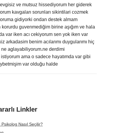
vgisiz ve mutsuz hissediyorum her giderek
um kavgaları sorunları sikintilari cozmek
 zoruma gidiyorki ondan destek almam
n korurdu guvenmediğim birine aşığım ve hala
da var iken acı cekiyorum sen yok iken var
 kiz arkadasim benim acılarımı duygularımı hiç
m ne aglayabiliyorum.ne derdimi
 istiyorum ama o sadece hayatımda var gibi
aybetmişim var olduğu halde
ararlı Linkler
 Psikolog Nasıl Seçilir?
og