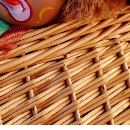
lik duygusu, kişilerde istismara açık olmaya
ada birbirini tetiklemektedir.