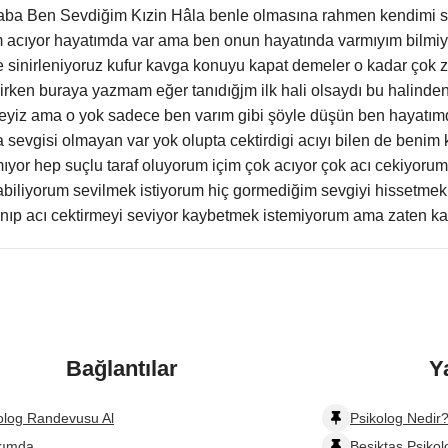
ba Ben Sevdiğim Kızin Hâla benle olmasına rahmen kendimi se
 acıyor hayatımda var ama ben onun hayatında varmıyım bilmiyor
e sinirleniyoruz kufur kavga konuyu kapat demeler o kadar çok
irken buraya yazmam eğer tanıdığjm ilk hali olsaydı bu halinde
kteyiz ama o yok sadece ben varım gibi şöyle düşün ben hayatım
a sevgisi olmayan var yok olupta cektirdigi acıyı bilen de benim
ıyor hep suçlu taraf oluyorum içim çok acıyor çok acı cekiyoru
abiliyorum sevilmek istiyorum hiç gormediğim sevgiyi hissetmek
nıp acı cektirmeyi seviyor kaybetmek istemiyorum ama zaten k
Bağlantılar
Y
olog Randevusu Al
Psikolog Nedir?
kımda
Beşiktaş Psikol