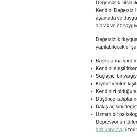
Değersizlik Hissi il
Kendini Değersiz H
aşamada ve duyguda
alarak ve öz saygıy
Değersizlik duygusu
yapılabilecekler şu 
Başkalarına yardı
Kendini eleştirirke
Suçlayıcı bir yarg
Kıymet verilen kişi
Kendinizi olduğunu
Düşünce kalıpların
Bakış açısını değiş
Uzman bir psikolo
Depresyonun türleri
hızlı randevu
üzerin