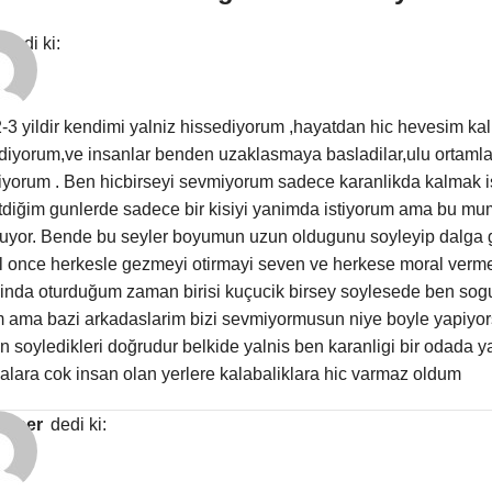
dedi ki:
-3 yildir kendimi yalniz hissediyorum ,hayatdan hic hevesim k
diyorum,ve insanlar benden uzaklasmaya basladilar,ulu ortamla
yorum . Ben hicbirseyi sevmiyorum sadece karanlikda kalmak is
tdiğim gunlerde sadece bir kisiyi yanimda istiyorum ama bu mu
uyor. Bende bu seyler boyumun uzun oldugunu soyleyip dalga g
il once herkesle gezmeyi otirmayi seven ve herkese moral verme
inda oturduğum zaman birisi kuçucik birsey soylesede ben sogu
 ama bazi arkadaslarim bizi sevmiyormusun niye boyle yapiyors
in soyledikleri doğrudur belkide yalnis ben karanligi bir odada y
alara cok insan olan yerlere kalabaliklara hic varmaz oldum
e Eser
dedi ki: