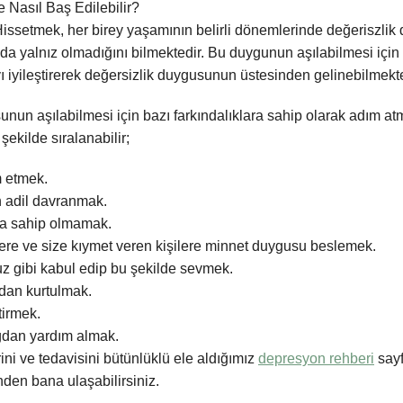
e Nasıl Baş Edilebilir?
issetmek, her birey yaşamının belirli dönemlerinde değeriszlik
 yalnız olmadığını bilmektedir. Bu duygunun aşılabilmesi için
ı iyileştirerek değersizlik duygusunun üstesinden gelinebilmekte
nun aşılabilmesi için bazı farkındalıklara sahip olarak adım at
şekilde sıralanabilir;
m etmek.
n adil davranmak.
ıya sahip olmamak.
lere ve size kıymet veren kişilere minnet duygusu beslemek.
z gibi kabul edip bu şekilde sevmek.
dan kurtulmak.
tirmek.
gdan yardım almak.
ni ve tedavisini bütünlüklü ele aldığımız
depresyon rehberi
sayf
den bana ulaşabilirsiniz.