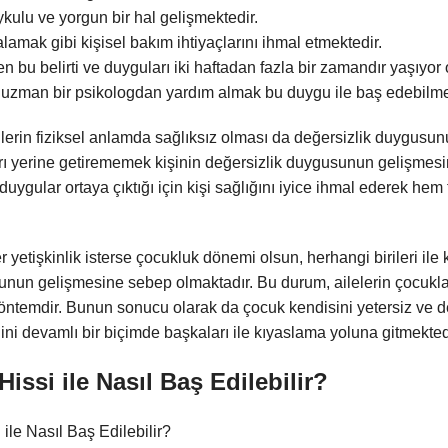
kulu ve yorgun bir hal gelişmektedir.
alamak gibi kişisel bakım ihtiyaçlarını ihmal etmektedir.
en bu belirti ve duyguları iki haftadan fazla bir zamandır yaşıyor
zman bir psikologdan yardım almak bu duygu ile baş edebilmenin
erin fiziksel anlamda sağlıksız olması da değersizlik duygusunu 
ı yerine getirememek kişinin değersizlik duygusunun gelişmes
uygular ortaya çıktığı için kişi sağlığını iyice ihmal ederek hem
ter yetişkinlik isterse çocukluk dönemi olsun, herhangi birileri ile
nun gelişmesine sebep olmaktadır. Bu durum, ailelerin çocukları
 yöntemdir. Bunun sonucu olarak da çocuk kendisini yetersiz ve 
dini devamlı bir biçimde başkaları ile kıyaslama yoluna gitmekted
Hissi ile Nasıl Baş Edilebilir?