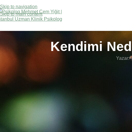
Skip to navigation
Skip to main content
Kendimi Ned
Yazar:
SON YAZILAR
Kendini Değersiz H
hissetmek
temelde 
Kayıp ve Yas Süreci Nedir
Evreleri ve Baş Etme Yolları
Çocuklarda gelişen
mutlaka ciddiyet a
eksikliği ile ilişk
Parasomnia Nedir Gece
olmaktan kaçınmakta
Terörü ve Uyurgezerlik
durum da beraberin
Depresyon yaşayan 
Uykusuzluk (İnsomnia) Nedir