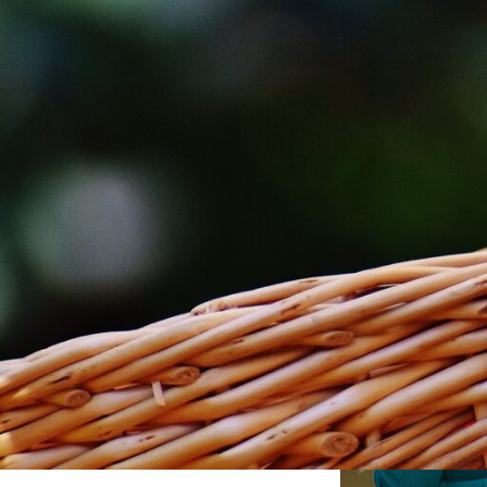
duygusu gelişmekte
Nedenleri ve Tedavisi
ve depresyona girm
Değersizlik
Uyku Bozuklukları Rehberi
Nedenleri Türleri ve Tedavisi
Tırnak Yeme (Onikofaji)
Nedir ve Nasıl Bırakılır