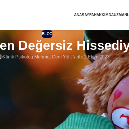
ANASAYFA
HAKKIMDA
UZMANL
BLOG
en Değersiz Hissedi
Klinik Psikolog Mehmet Cem Yiğit
Tarih: 2 Ekim 2023
issetmek, kişinin duygu ve düşüncelerine gerçekçi bir bakış açı
depresyon ile ilişkilendirilmektedir. Ancak altta yatan çok daha 
 değersiz hissetmek sebebi, akran çatışması, ihmal edilmişlik v
lınması gereken bir durumdur. Ayrıca değersizlik duygusu, suçlu
ili de olabilmektedir. Birçok psikolojik bozukluk durumunda, kişi
dırlar. Bu kişiler yalnızlık hissine kapıldıkları için bu duruml
de tekrardan depresyonu getirmektedir. Yani kısır bir döngü şe
ve çocukken ihmal edilmiş veya istismara uğramış yetişkinlerd