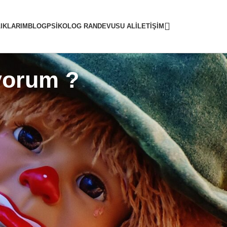
IKLARIM
BLOG
PSIKOLOG RANDEVUSU AL
İLETIŞIM
yorum ?
sı ile yaklaşması gerekmektedir.
Değersiz
ciddi psikolojik sebepler olabilmektedir.
eya istismar olabilmektedir. Bu sebeple
luk, umutsuzluk, kalıcı hüzün veya motivasyon
ler yardım almaktan veya sosyal etkileşimde
ara yönelmek kişilere manasız gelmektedir. Bu
klinde devam etmektedir.
e, bu durumun bir sonucu olarak değersizlik