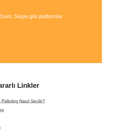
 Zoom, Skype gibi platformlar
ararlı Linkler
 Psikolog Nasıl Seçilir?
og
g