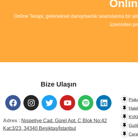
Onli
Online Terapi, geleneksel danışmanlık seanslarına bir alt
üzerinden pr
Bize Ulaşın
Psik
Hak
KVKK
Adres :
Nispetiye Cad. Gürel Apt. C Blok No:42
Gizli
Kat:3/23, 34340 Beşiktaş/İstanbul
Çere