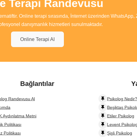
ne Terapi Randevusu
ernatiftir. Online terapi sırasında, İnternet üzerinden WhatsApp,
ofesyonel danışmanlık hizmetleri sunulmaktadır.
Online Terapi Al
Bağlantılar
Y
olog Randevusu Al
Psikolog Nedir?
kımda
Beşiktaş Psikol
 Aydınlatma Metni
Etiler Psikolog
lik Politikası
Levent Psikolo
z Politikası
Şişli Psikolog