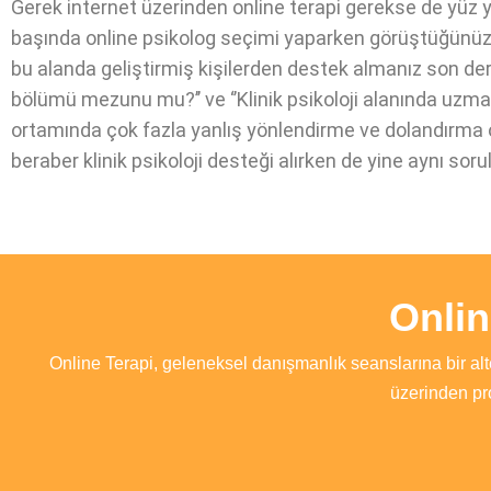
Gerek internet üzerinden online terapi gerekse de yüz 
başında online psikolog seçimi yaparken görüştüğünüz kiş
bu alanda geliştirmiş kişilerden destek almanız son de
bölümü mezunu mu?’’ ve ‘’Klinik psikoloji alanında uzmanl
ortamında çok fazla yanlış yönlendirme ve dolandırma o
beraber klinik psikoloji desteği alırken de yine aynı sor
Onli
Online Terapi, geleneksel danışmanlık seanslarına bir alt
üzerinden pr