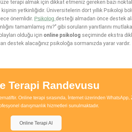
yüze terapi almak için dikkat etmeniz gereken bazı nokta
inin yetkinliğidir. Üniversitelerin dört yıllık Psikoloji
rece önemlidir.
desteği almadan önce destek alacağ
Psikolog
ığını tamamlamış mı?’’ gibi soruların yanıtlarını mutlaka 
layları olduğu için
online psikolog
seçiminde ekstra dikk
uları destek alacağınız psikoloğa sormanızda yarar vardır.
ne Terapi Randevusu
ernatiftir. Online terapi sırasında, İnternet üzerinden WhatsApp,
ofesyonel danışmanlık hizmetleri sunulmaktadır.
Online Terapi Al